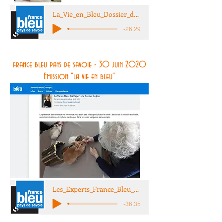
La_Vie_en_Bleu_Dossier_du_jour-12novembr
-26:29
france bleu pays de savoie - 30 juin 2020
Emission "la vie en bleu"
Les_Experts_France_Bleu_Pays_de_Savoie--
-36:35