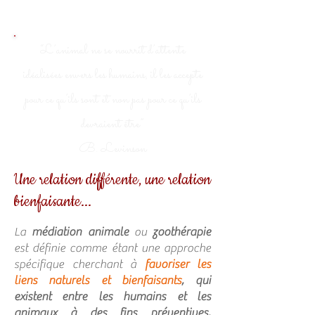
“L’animal ne se nourrit d’attente
idéalisées envers les humains, il les accepte
pour ce qu’ils sont et non pas pour ce qu’ils
devraient être”
B. Levinson
Une relation différente, une relation
bienfaisante...
La
médiation animale
ou
zoothérapie
est définie comme étant une approche
spécifique cherchant à
favoriser les
liens naturels et bienfaisants
,
qui
existent entre les humains et les
animaux à des fins préventives,